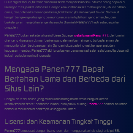
Di era digital saat ini, bermain slot online telah menjadi salah satu hiburan paling populer di
kalangan masyarakat Indonesia. Dengan kemudahan akses melalui ponsel, ribuan pilihan
game, dan potensi kemenangan besar, tidak heran jika slot menjadi favorit. Namun, di
tengah banyaknya situs yang bermunculan, memilih platform yang aman, fair, dan
berkelanjutan menjadi tantangan tersendiri. Di sinilah
Panen777
hadir sebagai pilihan
unggulan.
Panen777
bukan sekadar situs slot biasa. Sebagai
website resmi Panen777
, platform ini
dirancang khusus untuk memberikan pengalaman bermain yang berbeda, aman, dan
menguntungkan bagi para pemain. Dengan fokus pada inovasi, transparansi, dan
kepuasan member,
Panen777 slot
terus berkembang menjadi salah satu brand terdepan di
industri perjudian online Indonesia.
Mengapa Panen777 Dapat
Bertahan Lama dan Berbeda dari
Situs Lain?
Banyak situs slot online yang muncul dan hilang dalam waktu singkat karena
ketidakstabilan server, penarikan lambat, atau praktik curang.
Panen777
berhasil bertahan
bertahun-tahun berkat beberapa keunggulan utama:
Lisensi dan Keamanan Tingkat Tinggi
Panen777
beroperasi dengan lisensi resmi dan menggunakan teknologi enkripsi SSL