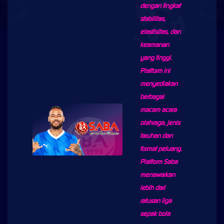
dengan tingkat
stabilitas,
elastisitas, dan
keamanan
yang tinggi.
Platform ini
menyediakan
berbagai
macam acara
olahraga, jenis
taruhan dan
format peluang.
Platform Saba
menawarkan
lebih dari
ratusan liga
sepak bola