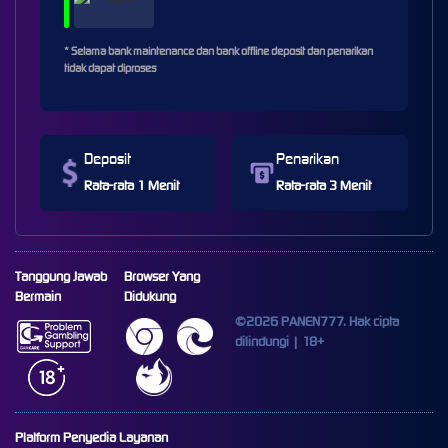
* Selama bank maintenance dan bank offline deposit dan penarikan
tidak dapat diproses
Deposit
Penarikan
Rata-rata 1 Menit
Rata-rata 3 Menit
Tanggung Jawab
Browser Yang
Bermain
Didukung
©2026 PANEN777. Hak cipta
dilindungi | 18+
Platform Penyedia Layanan