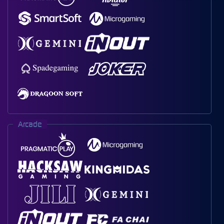
Arcade