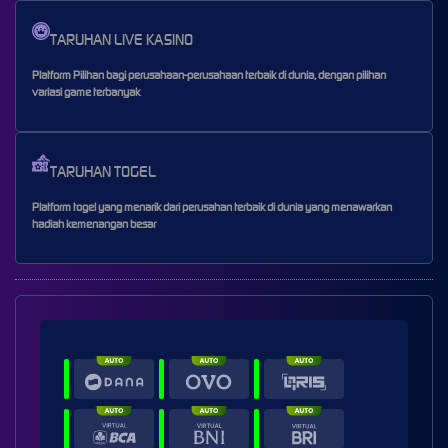
TARUHAN LIVE KASINO
Platform Pilihan bagi perusahaan-perusahaan terbaik di dunia, dengan pilihan
variasi game terbanyak
TARUHAN TOGEL
Platform togel yang menarik dari perusahan terbaik di dunia yang menawarkan
hadiah kemenangan besar