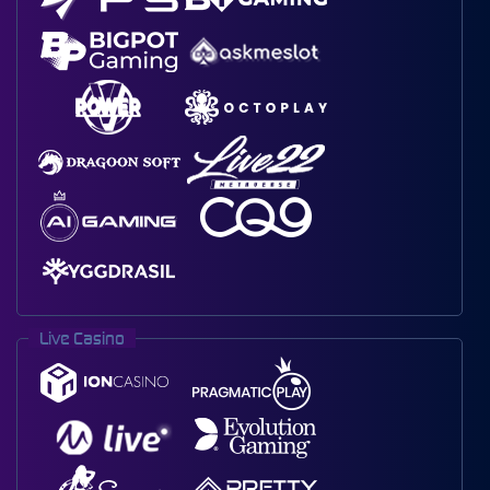
Live Casino