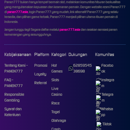
Panen777
bukan hanya tempat bermain slot, melainkan komunitas hiburan berkualitas
yang mengutamakan kepuasan dan keamanan pemain. Dengan
website resmi Panen777
di
panen777.asia
,
login Panen777
yang mudah,
link alternatif Panen777
yang selalu
tersedia, dan pilihan game terbaik, Panen777 menjadi pilihan utama ribuan pemain di
Indonesia.
Jangan tunggu lagi!
Segera daftar melalui
panen777.asia
dan rasakan sensasi panen
kemenangan yang sesungguhnya.
Kebijaksanaan
Platform
Kategori
Dukungan
Komunitas
Tentang Kami -
Promosi
Hot
62859545
Facebo
PANEN777
Games
38698
ok
Loyalty
FAQ -
Slots
Instagra
Referral
PANEN777
m
Live
Responsible
Casino
Telegra
Gambling
m
Race
Syarat dan
Whatsa
Togel
Ketentuan
pp
Olahraga
Tiktok
Crash