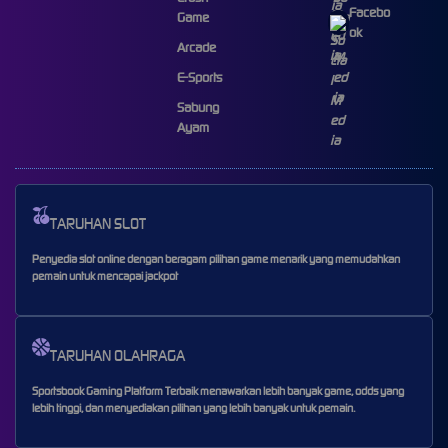
Facebo
Game
ok
Arcade
E-Sports
Sabung
Ayam
TARUHAN SLOT
Penyedia slot online dengan beragam pilihan game menarik yang memudahkan
pemain untuk mencapai jackpot
TARUHAN OLAHRAGA
Sportsbook Gaming Platform Terbaik menawarkan lebih banyak game, odds yang
lebih tinggi, dan menyediakan pilihan yang lebih banyak untuk pemain.