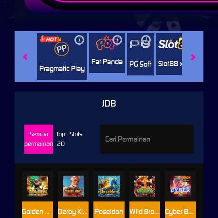
i
i
i
i
i
Facha
Fat Panda
Slot88 x PP
PG Soft
Pragmatic Play
JDB
Semua
Top
Slots
permainan
20
Golden Hoof Quest
Derby King
Poseidon
Wild Bronco
Cyber Bounty 4096