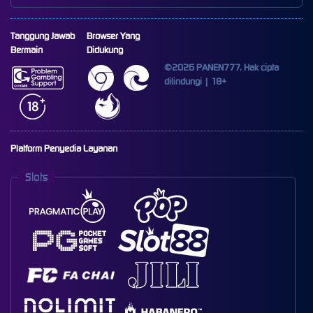
Tanggung Jawab
Browser Yang
Bermain
Didukung
©2026 PANEN777. Hak cipta
dilindungi | 18+
Platform Penyedia Layanan
Slots