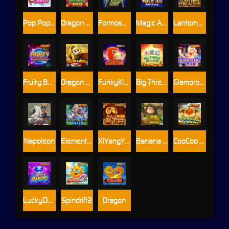
Pop Pop Candy
Dragon Soar - Hyper Wild
Formosa Bear
Magic Ace WILD LOCK
LanternWealth
Fruity Bonanza
Dragon Warrior
FunkyKingKong
Big Three Dragons
Glamorous Girl
Napoleon
Elemental Link Water
XiYangYang
Banana Saga
CooCoo Farm
LuckyDiamond
Spindrift2
Dragon