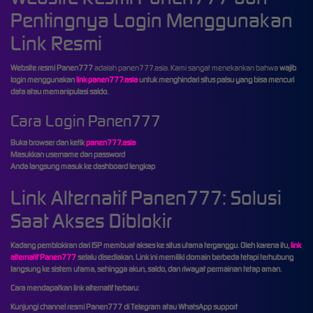
Pentingnya Login Menggunakan
Link Resmi
Website resmi Panen777
adalah panen777.asia. Kami sangat menekankan bahwa
wajib
login menggunakan
link panen777.asia
untuk menghindari situs palsu yang bisa mencuri
data atau memanipulasi saldo.
Cara Login Panen777
Buka browser dan ketik
panen777.asia
Masukkan username dan password
Anda langsung masuk ke dashboard lengkap
Link Alternatif Panen777: Solusi
Saat Akses Diblokir
Kadang pemblokiran dari ISP membuat akses ke situs utama terganggu. Oleh karena itu,
link
alternatif Panen777
selalu disediakan. Link ini memiliki domain berbeda tetapi terhubung
langsung ke sistem utama, sehingga akun, saldo, dan riwayat permainan tetap aman.
Cara mendapatkan link alternatif terbaru:
Kunjungi channel resmi Panen777 di Telegram atau WhatsApp support