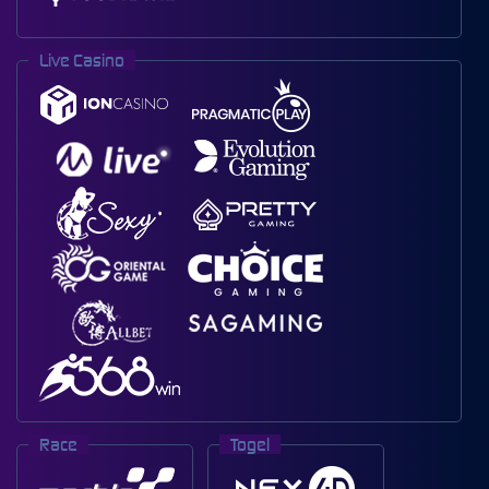
Live Casino
Race
Togel