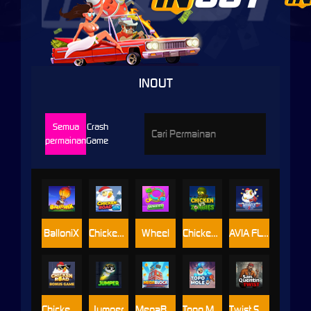
INOUT
Semua
Crash
permainan
Game
BalloniX
Chicken Road Ice
Wheel
Chicken vs Zombies
AVIA FLY 2
Chicken Road Bonus
Jumper
MegaBlock
Topo Mole
Twist San Quentin