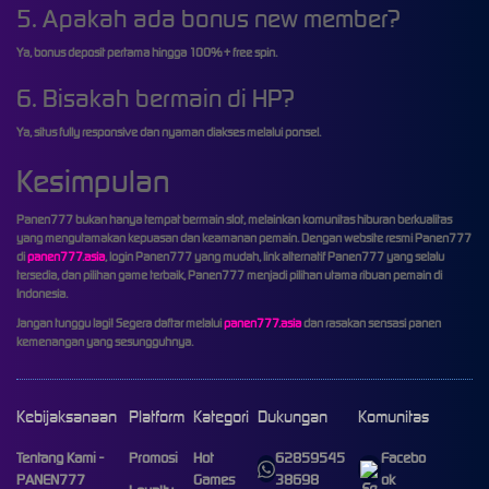
5. Apakah ada bonus new member?
Ya, bonus deposit pertama hingga 100% + free spin.
6. Bisakah bermain di HP?
Ya, situs fully responsive dan nyaman diakses melalui ponsel.
Kesimpulan
Panen777
bukan hanya tempat bermain slot, melainkan komunitas hiburan berkualitas
yang mengutamakan kepuasan dan keamanan pemain. Dengan
website resmi Panen777
di
panen777.asia
,
login Panen777
yang mudah,
link alternatif Panen777
yang selalu
tersedia, dan pilihan game terbaik, Panen777 menjadi pilihan utama ribuan pemain di
Indonesia.
Jangan tunggu lagi!
Segera daftar melalui
panen777.asia
dan rasakan sensasi panen
kemenangan yang sesungguhnya.
Kebijaksanaan
Platform
Kategori
Dukungan
Komunitas
Tentang Kami -
Promosi
Hot
62859545
Facebo
PANEN777
Games
38698
ok