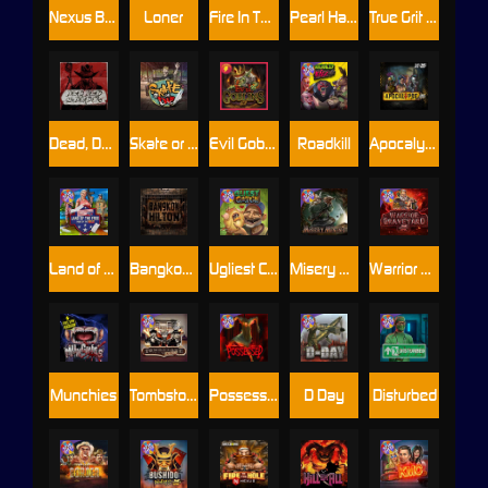
Nexus Blood & Shadow
Loner
Fire In The Hole xBomb
Pearl Harbor
True Grit Redemption
Dead, Dead, or Deader
Skate or Die
Evil Goblins xBomb
Roadkill
Apocalypse Super xNudge
Land of the Free
Bangkok Hilton
Ugliest Catch
Misery Mining
Warrior Graveyard xNudge
Munchies
Tombstone No Mercy
Possessed
D Day
Disturbed