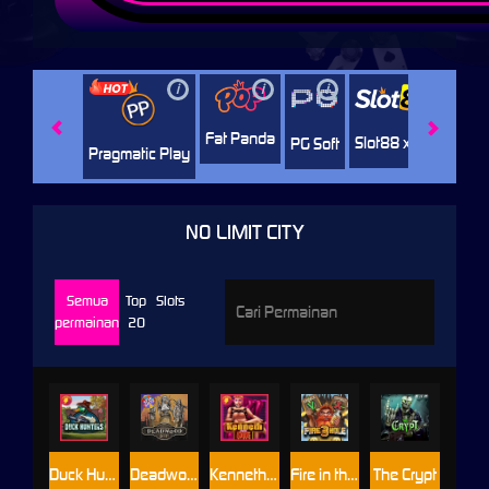
i
i
i
i
i
Facha
Fat Panda
Slot88 x PP
PG Soft
Pragmatic Play
NO LIMIT CITY
Semua
Top
Slots
permainan
20
Duck Hunters
Deadwood R.I.P
Kenneth Must Die
Fire in the Hole 3
The Crypt