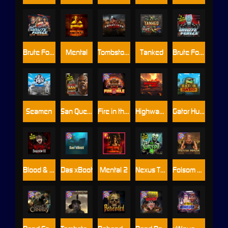
Brute Force: Alien Onslaught
Mental
Tombstone Slaughter
Tanked
Brute Force
Seamen
San Quentin 2: Death Row
Fire in the Hole 2
Highway to Hell
Gator Hunters
Blood & Shadow 2
Das xBoot
Mental 2
Nexus The Crypt
Folsom Prison