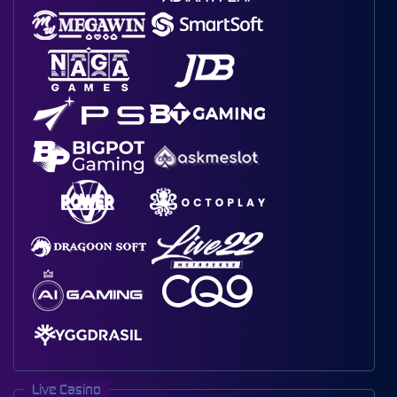
Live Casino