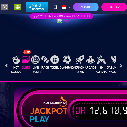
Main di
MASUK
DAFTAR
Telegram
yap****16 Berhasil Withdraw IDR 2.507.00
HOT
SLOTS
LIVE
RACE
TOGEL
OLAHRAGA
CRASH
ARCADE
E-
SABUNG
PROM
GAMES
CASINO
GAME
SPORTS
AYAM
IDR
12,670,
JACKPOT
PLAY