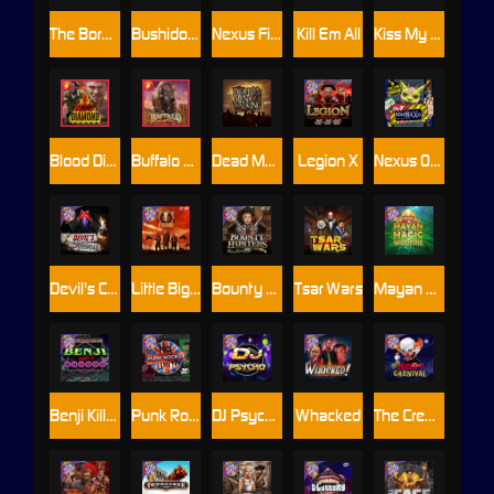
The Border
Bushido Way xNudge
Nexus Fire In The Hole xBomb
Kill Em All
Kiss My Chainsaw
Blood Diamond
Buffalo Hunter
Dead Men Walking
Legion X
Nexus Outsourced
Devil's Crossroad
Little Bighorn
Bounty Hunters xNudge®
Tsar Wars
Mayan Magic Wildfire
Benji Killed in Vegas
Punk Rocker
DJ Psycho
Whacked
The Creepy Carnival