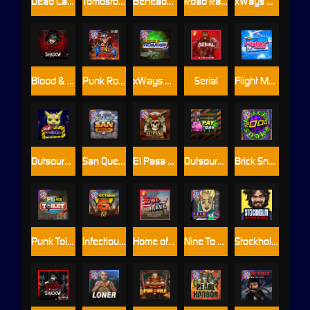
Dead Canary
Tombstone RIP
Beheaded
Road Rage
xWays Hoarder 2
Blood & Shadow
Punk Rocker 2
xWays Hoarder xSplit
Serial
Flight Mode
Outsourced
San Quentin xWays
El Pasa Gunfight xNudge
Outsourced: Payday
Brick Snake 2000
Punk Toilet
Infectious 5 xWays
Home of the Brave
Nine To Five
Stockholm Syndrome